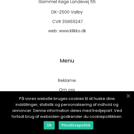
web:
www.klikko.dk
Menu
Reklame
Om oss
På vores website bruges cookies til at huske dine
Cookies
indstillinger, statistik og personalisering af indhold og
Kontakt Oss
annoncer. Denne information deles med tredjepart. Ved
fortsat brug af websiden godkender du cookiepolitikken.
Sitemap
Ok
Privatlivspolitik