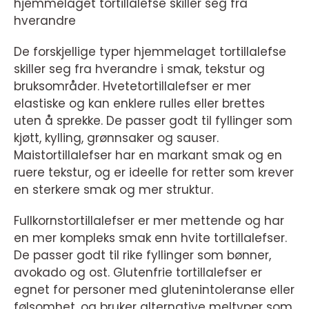
hjemmelaget tortillalefse skiller seg fra
hverandre
De forskjellige typer hjemmelaget tortillalefse
skiller seg fra hverandre i smak, tekstur og
bruksområder. Hvetetortillalefser er mer
elastiske og kan enklere rulles eller brettes
uten å sprekke. De passer godt til fyllinger som
kjøtt, kylling, grønnsaker og sauser.
Maistortillalefser har en markant smak og en
ruere tekstur, og er ideelle for retter som krever
en sterkere smak og mer struktur.
Fullkornstortillalefser er mer mettende og har
en mer kompleks smak enn hvite tortillalefser.
De passer godt til rike fyllinger som bønner,
avokado og ost. Glutenfrie tortillalefser er
egnet for personer med glutenintoleranse eller
følsomhet, og bruker alternative meltyper som