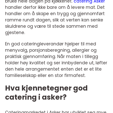
bruke hele dagen på kjøkkenet.
catering Asker
handler derfor ikke bare om å levere mat. Det
handler om å skape en trygg og gjennomført
ramme rundt dagen, slik at verten kan senke
skuldrene og være til stede sammen med
gjestene.
En god cateringleverandør hjelper til med
menyvalg, porsjonsberegning, allergier og
praktisk gjennomføring. Når maten i tillegg
holder høy kvalitet og ser innbydende ut, løfter
den hele arrangementet enten det er et lite
familieselskap eller en stor firmafest.
Hva kjennetegner god
catering i asker?
Cateringmarkedet i Asker har utviklet seg mye