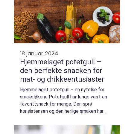
18 januar 2024
Hjemmelaget potetgull –
den perfekte snacken for
mat- og drikkeentusiaster
Hjemmelaget potetgull – en nytelse for
smaksløkene Potetgull har lenge vært en
favorittsnack for mange. Den sprø
konsistensen og den herlige smaken har
gjort det til et populært valg blant folk i alle
aldre. Men hva med å ta
potetgullopplevelse...