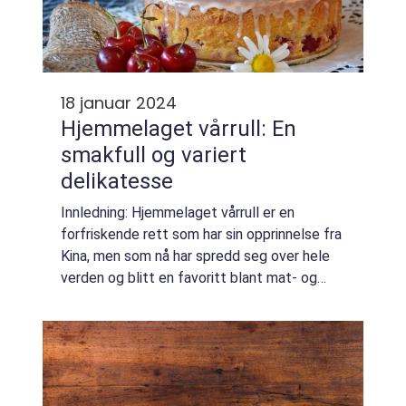
18 januar 2024
Hjemmelaget vårrull: En
smakfull og variert
delikatesse
Innledning: Hjemmelaget vårrull er en
forfriskende rett som har sin opprinnelse fra
Kina, men som nå har spredd seg over hele
verden og blitt en favoritt blant mat- og
drikkeentusiaster. Med sin sprøe og
smakfulle fylling og delikate rullede deig, ti...