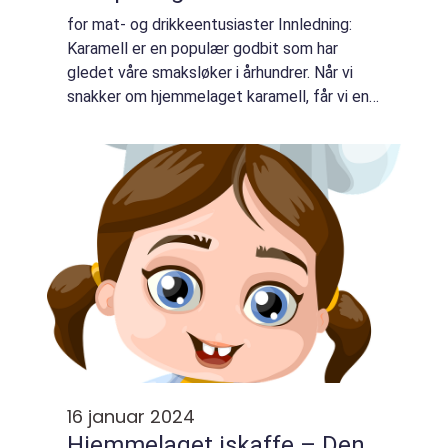
for mat- og drikkeentusiaster Innledning:
Karamell er en populær godbit som har
gledet våre smaksløker i århundrer. Når vi
snakker om hjemmelaget karamell, får vi en
eksklusiv opplevelse som ikke kan
sammenlignes med kjøpte alternativer. Den
unike sm...
16 januar 2024
Hjemmelaget iskaffe – Den