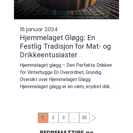
16 januar 2024
Hjemmelaget Gløgg: En
Festlig Tradisjon for Mat- og
Drikkeentusiaster
Hjemmelaget gløgg – Den Perfekte Drikken
for Vinterhygge En Overordnet, Grundig
Oversikt over Hjemmelaget Gløgg
Hjemmelaget gløgg er en varm, krydret drikk
som tradisjonelt serveres under
vintermånedene. Den er kjent for sin rike
smak og unike ...
1
2
3
…
20
BEDREMATTIPS.
no