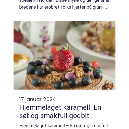
spesielt i Norden. Disse myke og deilige små
brødene har erobret folks hjerter på grunn av
sin enkelhet og allsidighet. I denne
artikkelen vil vi utforske hva hjemmela...
17 januar 2024
Hjemmelaget karamell: En
søt og smakfull godbit
Hjemmelaget karamell – En søt og smakfull