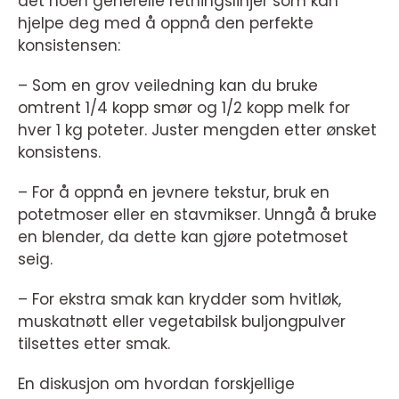
det noen generelle retningslinjer som kan
hjelpe deg med å oppnå den perfekte
konsistensen:
– Som en grov veiledning kan du bruke
omtrent 1/4 kopp smør og 1/2 kopp melk for
hver 1 kg poteter. Juster mengden etter ønsket
konsistens.
– For å oppnå en jevnere tekstur, bruk en
potetmoser eller en stavmikser. Unngå å bruke
en blender, da dette kan gjøre potetmoset
seig.
– For ekstra smak kan krydder som hvitløk,
muskatnøtt eller vegetabilsk buljongpulver
tilsettes etter smak.
En diskusjon om hvordan forskjellige