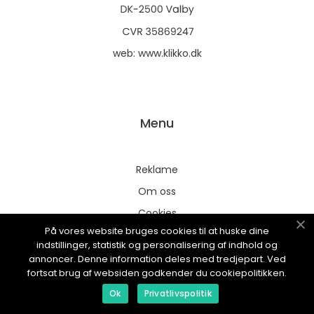
web:
www.klikko.dk
Menu
Reklame
Om oss
Cookies
På vores website bruges cookies til at huske dine
Kontakt Oss
indstillinger, statistik og personalisering af indhold og
Sitemap
annoncer. Denne information deles med tredjepart. Ved
fortsat brug af websiden godkender du cookiepolitikken.
Ok
Privatlivspolitik