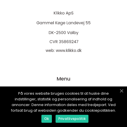
web:
www.klikko.dk
Menu
På vores website bruges cookies til at huske dine
Reklame
indstillinger, statistik og personalisering af indhold og
annoncer. Denne information deles med tredjepart. Ved
Om oss
fortsat brug af websiden godkender du cookiepolitikken.
Cookies
Ok
Privatlivspolitik
Kontakt Oss