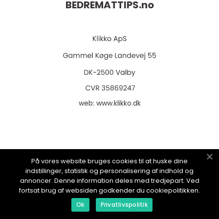
BEDREMATTIPS.
no
web:
www.klikko.dk
Menu
På vores website bruges cookies til at huske dine
indstillinger, statistik og personalisering af indhold og
annoncer. Denne information deles med tredjepart. Ved
Reklame
fortsat brug af websiden godkender du cookiepolitikken.
Om oss
Ok
Privatlivspolitik
Cookies