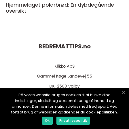
Hjemmelaget polarbrød: En dybdegående
oversikt
BEDREMATTIPS.
no
På vores website bruges cookies til at huske dine
indstillinger, statistik og personalisering af indhold og
web:
www.klikko.dk
annoncer. Denne information deles med tredjepart. Ved
fortsat brug af websiden godkender du cookiepolitikken.
Ok
Privatlivspolitik