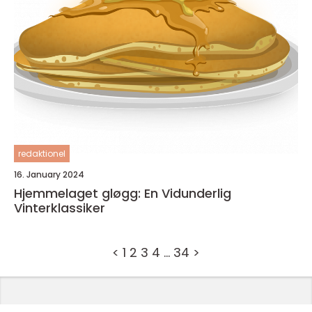
redaktionel
16. January 2024
Hjemmelaget gløgg: En Vidunderlig
Vinterklassiker
<
1
2
3
4
…
34
>